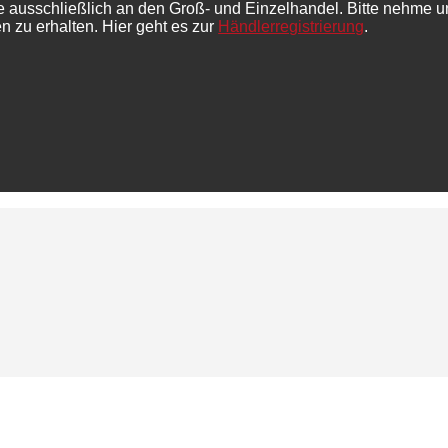
e ausschließlich an den Groß- und Einzelhandel. Bitte nehme u
n zu erhalten. Hier geht es zur
Händlerregistrierung
.