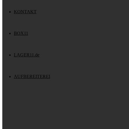
KONTAKT
BOX11
LAGER11.de
AUFBEREITEREI