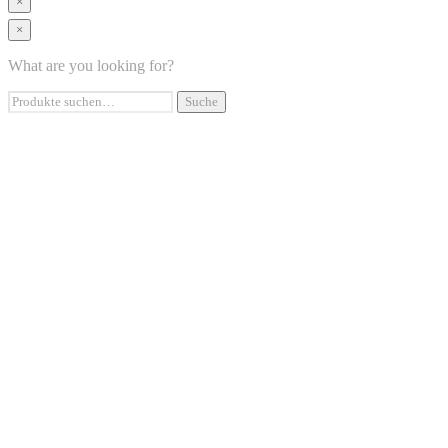
×
×
UNSERE PRODUKTE
DAS SIND WIR
What are you looking for?
HÄUFIGE FRAGEN
HÄNDLER WERDEN
Suche
Suche
KONTAKT
nach:
BOX11
LAGER11.de
AUFBEREITEREI