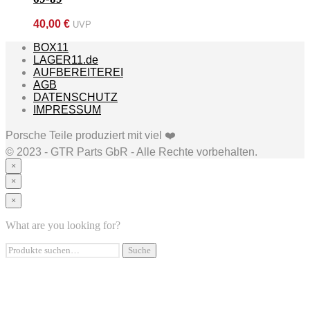
40,00
€
UVP
BOX11
LAGER11.de
AUFBEREITEREI
AGB
DATENSCHUTZ
IMPRESSUM
Porsche Teile produziert mit viel ❤️
©️ 2023 - GTR Parts GbR - Alle Rechte vorbehalten.
×
×
×
UNSERE PRODUKTE
DAS SIND WIR
What are you looking for?
HÄUFIGE FRAGEN
HÄNDLER WERDEN
Suche
Suche
KONTAKT
nach:
BOX11
LAGER11.de
AUFBEREITEREI