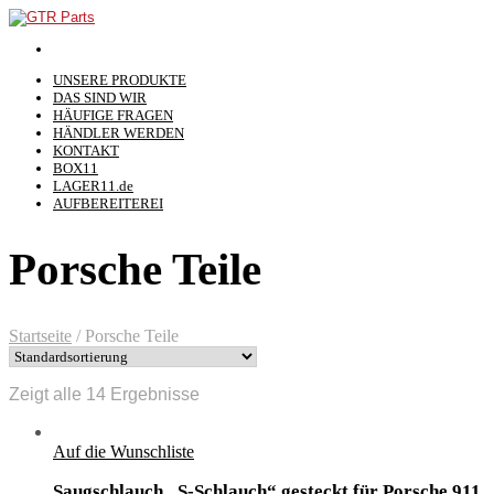
UNSERE PRODUKTE
DAS SIND WIR
HÄUFIGE FRAGEN
HÄNDLER WERDEN
KONTAKT
BOX11
LAGER11.de
AUFBEREITEREI
Porsche Teile
Startseite
/
Porsche Teile
Zeigt alle 14 Ergebnisse
Auf die Wunschliste
Saugschlauch „S-Schlauch“ gesteckt für Porsche 911